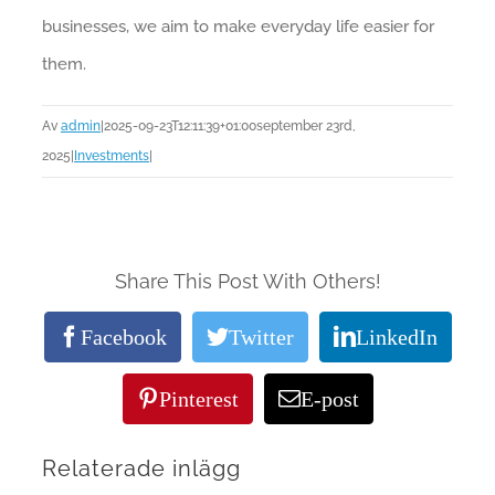
businesses, we aim to make everyday life easier for
them.
Av
admin
|
2025-09-23T12:11:39+01:00
september 23rd,
2025
|
Investments
|
Share This Post With Others!
Facebook
Twitter
LinkedIn
Pinterest
E-post
Relaterade inlägg