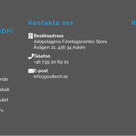
Kontakta oss
H
SOFI
Besöksadress
Arkipelagens Företagscenter, Stora
Åvägen 21, 436 34 Askim
Telefon
+46 739 20 69 01
E-post
info@jovitech.se
ande
skall
lväxt
v.