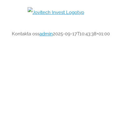
Fortsätt
till
innehållet
Kontakta oss
admin
2025-09-17T10:43:38+01:00