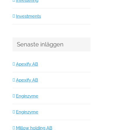
Investering
Investments
Senaste inläggen
Apexify AB
Apexify AB
Enginzyme
Enginzyme
Millow holding AB