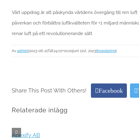
Vårt uppdrag är att påskynda världens övergång till ren luft 
påverkan och förbättra luftkvaliteten för +1 miljard människo
renar luft på ett revolutionerande sätt
Av
admin
|
2023-06-21T18:24:07+01:00
juni 21st, 2023
|
Investering
|
Facebook
Share This Post With Others!
Relaterade inlägg
Apexify AB