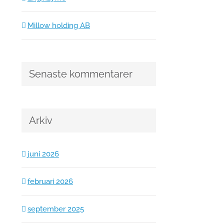
februari 9th, 2026
|
0 kommentarer
janu
Millow holding AB
Senaste kommentarer
Arkiv
juni 2026
februari 2026
september 2025