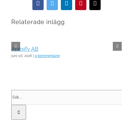
Facebook
Twitter
LinkedIn
Pinterest
E-
post
Relaterade inlägg
Apexify AB
juni 1st, 2026
|
0 kommentarer
Sök
efter: