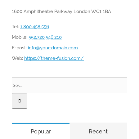
1600 Amphitheatre Parkway London WC1 1BA
Tel:
1.800.458.556
Mobile:
552.720.546.210
E-post:
info@your-domain.com
Web:
https://theme-fusion.com/
Sök
efter:
Popular
Recent