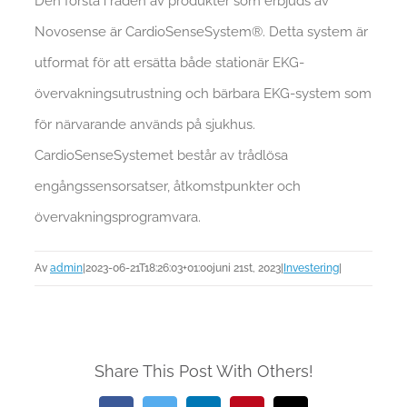
Den första i raden av produkter som erbjuds av
Novosense är CardioSenseSystem®. Detta system är
utformat för att ersätta både stationär EKG-
övervakningsutrustning och bärbara EKG-system som
för närvarande används på sjukhus.
CardioSenseSystemet består av trådlösa
engångssensorsatser, åtkomstpunkter och
övervakningsprogramvara.
Av
admin
|
2023-06-21T18:26:03+01:00
juni 21st, 2023
|
Investering
|
Share This Post With Others!